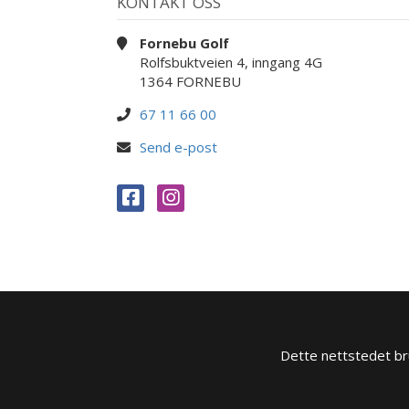
KONTAKT OSS
Fornebu Golf
Rolfsbuktveien 4, inngang 4G
1364 FORNEBU
67 11 66 00
Send e-post
Dette nettstedet bru