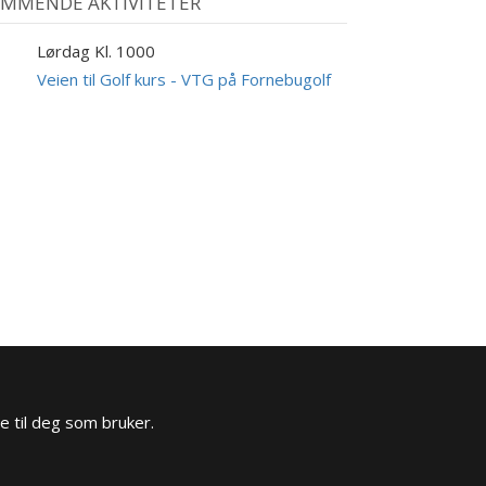
MMENDE AKTIVITETER
Lørdag Kl. 1000
9
UG
Veien til Golf kurs - VTG på Fornebugolf
e til deg som bruker.