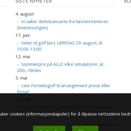
SISTE NYHETER
KO
4. august
2
A
Vi søker deltidsansatte fra høsten/vinteren
(innesesongen)
17. juni
Veien til golf kurs LØRDAG 29. august, kl.
10:00-15:00
12. mai
Sommerpris på ALLE våre simulatorer, kr.
200,-/timen
5. mai
Leie Fornebugolf til arrangement privat eller
firma?
21. mai
Kragerø Resort og Kragerø Golf må besøkes i
år!
ker cookies (informasjonskapsler) for å tilpasse nettsidene bedr
Se nyhetsarkiv