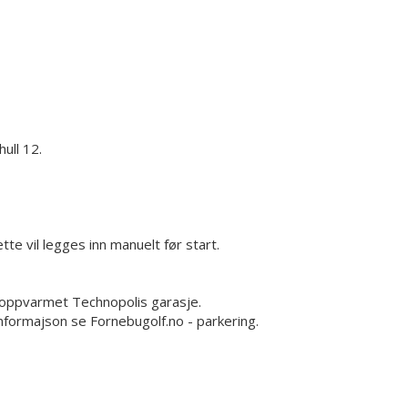
hull 12.
tte vil legges inn manuelt før start.
 i oppvarmet Technopolis garasje.
nformajson se Fornebugolf.no - parkering.