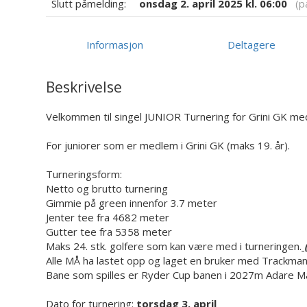
Slutt påmelding:
onsdag 2. april 2025 kl. 06:00
(pa
Informasjon
Deltagere
Beskrivelse
Velkommen til singel JUNIOR Turnering for Grini GK m
For juniorer som er medlem i Grini GK (maks 19. år).
Turneringsform:
Netto og brutto turnering
Gimmie på green innenfor 3.7 meter
Jenter tee fra 4682 meter
Gutter tee fra 5358 meter
Maks 24. stk. golfere som kan være med i turneringen.
(
Alle MÅ ha lastet opp og laget en bruker med Trackman
Bane som spilles er Ryder Cup banen i 2027m Adare Man
Dato for turnering:
torsdag 3. april