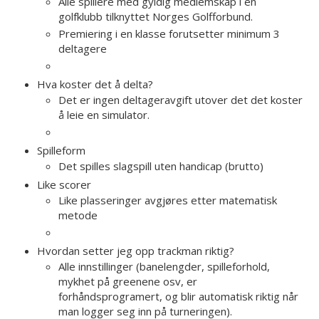
Alle spillere med gyldig medlemskap i en
golfklubb tilknyttet Norges Golfforbund.
Premiering i en klasse forutsetter minimum 3
deltagere
Hva koster det å delta?
Det er ingen deltageravgift utover det det koster
å leie en simulator.
Spilleform
Det spilles slagspill uten handicap (brutto)
Like scorer
Like plasseringer avgjøres etter matematisk
metode
Hvordan setter jeg opp trackman riktig?
Alle innstillinger (banelengder, spilleforhold,
mykhet på greenene osv, er
forhåndsprogramert, og blir automatisk riktig når
man logger seg inn på turneringen).