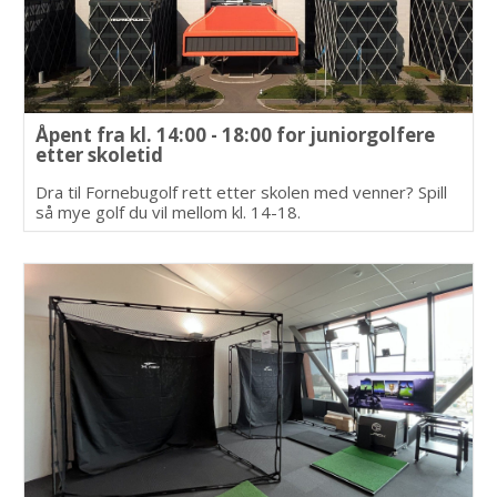
Åpent fra kl. 14:00 - 18:00 for juniorgolfere
etter skoletid
Dra til Fornebugolf rett etter skolen med venner? Spill
så mye golf du vil mellom kl. 14-18.