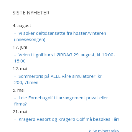
SISTE NYHETER
4. august
Vi søker deltidsansatte fra høsten/vinteren
(innesesongen)
17. juni
Veien til golf kurs LØRDAG 29. august, kl. 10:00-
15:00
12. mai
Sommerpris på ALLE våre simulatorer, kr.
200,-/timen
5. mai
Leie Fornebugolf til arrangement privat eller
firma?
21. mai
Kragerø Resort og Kragerø Golf må besøkes i år!
Se nyhetsarkiv