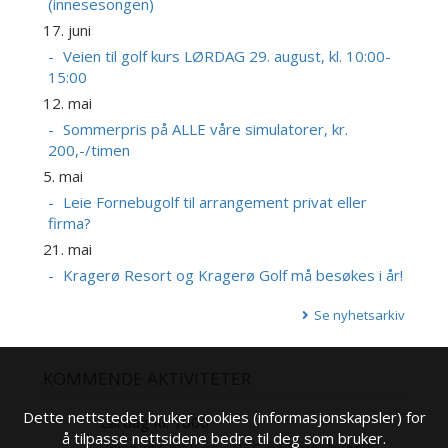
(innesesongen)
17. juni
Veien til golf kurs LØRDAG 29. august, kl. 10:00-
15:00
12. mai
Sommerpris på ALLE våre simulatorer, kr.
200,-/timen
5. mai
Leie Fornebugolf til arrangement privat eller
firma?
21. mai
Kragerø Resort og Kragerø Golf må besøkes i år!
Se nyhetsarkiv
KOMMENDE AKTIVITETER
Dette nettstedet bruker cookies (informasjonskapsler) for
Lørdag Kl. 1000
29
å tilpasse nettsidene bedre til deg som bruker.
AUG