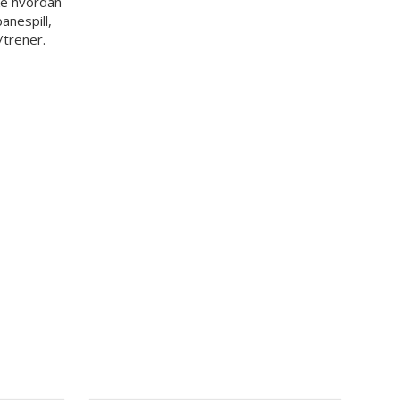
ke hvordan
anespill,
/trener.