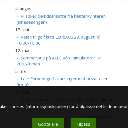
4. august
2
A
Vi søker deltidsansatte fra høsten/vinteren
(innesesongen)
17. juni
Veien til golf kurs LØRDAG 29. august, kl.
10:00-15:00
12. mai
Sommerpris på ALLE våre simulatorer, kr.
200,-/timen
5. mai
Leie Fornebugolf til arrangement privat eller
firma?
21. mai
Kragerø Resort og Kragerø Golf må besøkes i
år!
ker cookies (informasjonskapsler) for å tilpasse nettsidene bedr
Se nyhetsarkiv
Godta alle
Tilpass