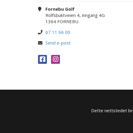
Fornebu Golf
Rolfsbuktveien 4, inngang 4G
1364 FORNEBU
67 11 66 00
Send e-post
Dette nettstedet bru