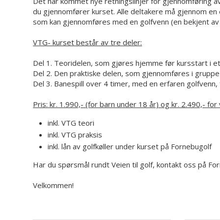
Det har kommet nye retningslinjer for gjennomføring av
du gjennomfører kurset. Alle deltakere må gjennom en e-
som kan gjennomføres med en golfvenn (en bekjent av de
VTG- kurset består av tre deler:
Del 1. Teoridelen, som gjøres hjemme før kursstart i e
Del 2. Den praktiske delen, som gjennomføres i grup
Del 3. Banespill over 4 timer, med en erfaren golfvenn, 
Pris: kr. 1.990,- (for barn under 18 år) og kr. 2.490,- for
inkl. VTG teori
inkl. VTG praksis
inkl. lån av golfkøller under kurset på Fornebugolf
Har du spørsmål rundt Veien til golf, kontakt oss på F
Velkommen!