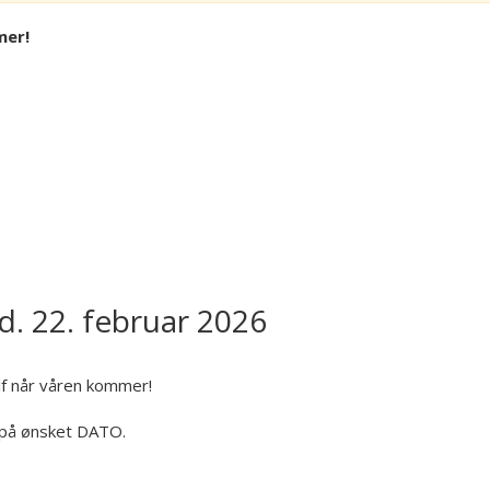
mer!
nd. 22. februar 2026
lf når våren kommer!
på ønsket DATO.