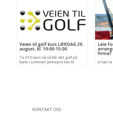
Veien til golf kurs LØRDAG 29.
Leie Fo
august, kl. 10:00-15:00
arrang
firma?
Ta VTG kurs nå så blir det golf på
bane i sommer! Juniorpris kun kr
Vi kan t
1.790,- /pr. pers.
200 delt
skjenkebe
thomas@f
930159
KONTAKT OSS