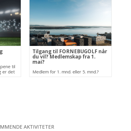
g
Tilgang til FORNEBUGOLF når
du vil? Medlemskap fra 1.
mai?
pene til
g er det
Medlem for 1. mnd. eller 5. mnd.?
 premier
Eget adgangskort. Gratis
parkering!
MMENDE AKTIVITETER