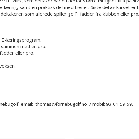
 VTG kurs, som deltaker har du derfor større mulighet til å påvir
læring, samt en praktisk del med trener. Siste del av kurset er b
ltakeren som allerede spiller golf), fadder fra klubben eller pro
t E-læringsprogram.
pe sammen med en pro.
fadder eller pro.
 voksen.
ornebugolf, email: thomas@fornebugolf.no / mobil: 93 01 59 59.