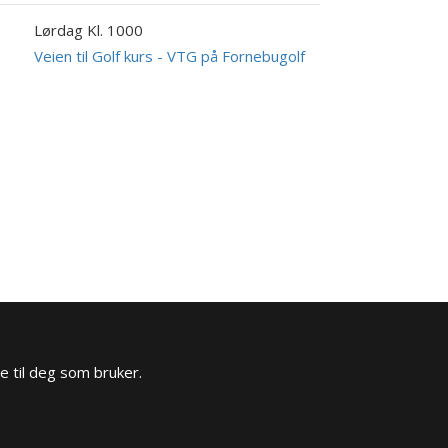
Lørdag Kl. 1000
9
UG
Veien til Golf kurs - VTG på Fornebugolf
e til deg som bruker.