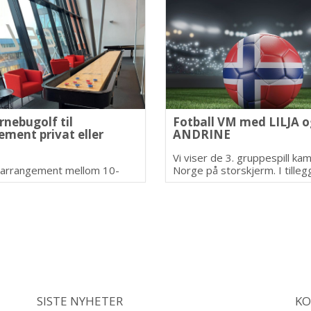
rnebugolf til
Fotball VM med LILJA o
ement privat eller
ANDRINE
Vi viser de 3. gruppespill kam
a arrangement mellom 10-
Norge på storskjerm. I tilleg
agere. Vi har også
fri golf, konkurranser, flotte
villing! Ta kontakt på
og god stemning. Ja. vi har
ornebugolf.no eller mobil.
skjenkebevilling!
59
SISTE NYHETER
KO