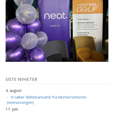
SISTE NYHETER
4. august
Vi søker deltidsansatte fra høsten/vinteren
(innesesongen)
17. juni