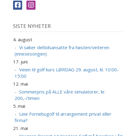
SISTE NYHETER
4. august
Vi søker deltidsansatte fra høsten/vinteren
(innesesongen)
17. juni
Veien til golf kurs LØRDAG 29. august, kl. 10:00-
15:00
12. mai
Sommerpris på ALLE våre simulatorer, kr.
200,-/timen
5. mai
Leie Fornebugolf til arrangement privat eller
firma?
21. mai
Kragerø Resort og Kragerø Golf må besøkes i år!