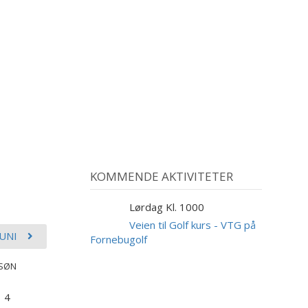
KOMMENDE AKTIVITETER
Lørdag Kl. 1000
29
AUG
Veien til Golf kurs - VTG på
JUNI
Fornebugolf
SØN
4